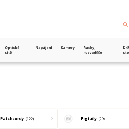
Načítám data...
Optické
Napájení
Kamery
Racky,
Drž
sítě
rozvaděče
sto
Patchcordy
Pigtaily
122
29