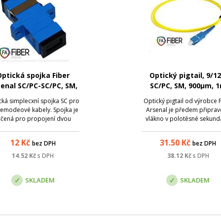
ptická spojka Fiber
Optický pigtail, 9/12
enal SC/PC-SC/PC, SM,
SC/PC, SM, 900µm, 
simplex
cká simplecxní spojka SC pro
Optický pigtail od výrobce 
lemodeové kabely. Spojka je
Arsenal je předem připra
rčená pro propojení dvou
vlákno v polotěsné sekund
ektorů SC s broušením PC.
ochraně (900 µm), zakonče
jedné straně optickým
12
Kč
31.50
Kč
bez DPH
bez DPH
konektorem. Slouží k ukon
optického kabelu v optic
14.52
Kč
s DPH
38.12
Kč
s DPH
rozvaděči, kde lze spojov
jednotlivých vláken ...
SKLADEM
SKLADEM