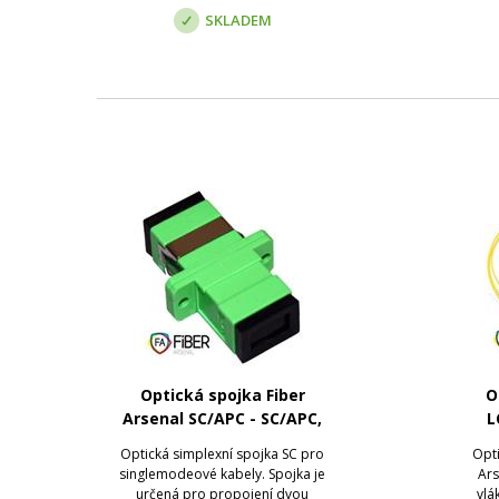
SKLADEM
Optická spojka Fiber
O
Arsenal SC/APC - SC/APC,
L
SM, simplex
Optická simplexní spojka SC pro
Opti
singlemodeové kabely. Spojka je
Ars
určená pro propojení dvou
vlá