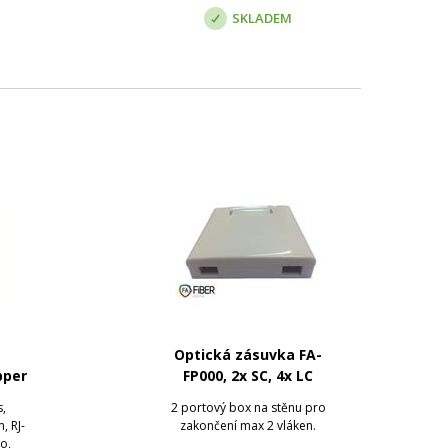
SKLADEM
Optická zásuvka FA-
pper
FP000, 2x SC, 4x LC
o,
s,
2 portový box na stěnu pro
ní
, RJ-
zakončení max 2 vláken.
co,