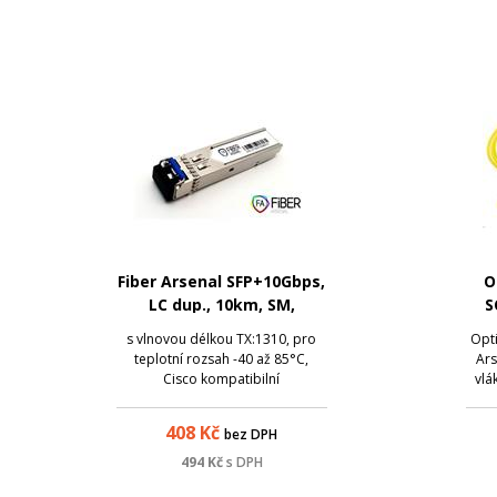
Fiber Arsenal SFP+10Gbps,
O
LC dup., 10km, SM,
S
1310nm, DDM, -40 - 85°C,
s vlnovou délkou TX:1310, pro
Opti
Cisco
teplotní rozsah -40 až 85°C,
Ars
Cisco kompatibilní
vlá
ochr
408
Kč
bez DPH
kon
op
494
Kč
s DPH
ro