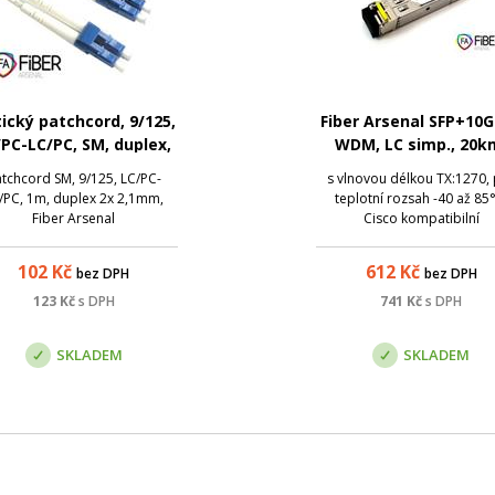
ický patchcord, 9/125,
Fiber Arsenal SFP+10
/PC-LC/PC, SM, duplex,
WDM, LC simp., 20k
1m
1270/1330nm, DDM, -4
tchcord SM, 9/125, LC/PC-
s vlnovou délkou TX:1270,
85°C, Cisco
/PC, 1m, duplex 2x 2,1mm,
teplotní rozsah -40 až 85
Fiber Arsenal
Cisco kompatibilní
102
Kč
612
Kč
bez DPH
bez DPH
123
Kč
s DPH
741
Kč
s DPH
SKLADEM
SKLADEM