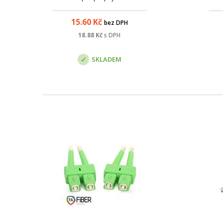
konektorů SC s broušením APC.
ochr
15.60
Kč
bez DPH
kon
op
18.88
Kč
s DPH
ro
SKLADEM