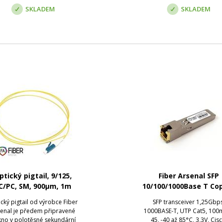
jednotlivých vláken ...
SKLADEM
SKLADEM
ptický pigtail, 9/125,
Fiber Arsenal SFP
C/PC, SM, 900µm, 1m
10/100/1000Base T Co
RJ45, -40 - 85°C, Cisc
cký pigtail od výrobce Fiber
SFP transceiver 1,25Gbp
Ceragon kompatibil
enal je předem připravené
1000BASE-T, UTP Cat5, 100m
kno v polotěsné sekundární
45, -40 až 85°C, 3,3V, Cis