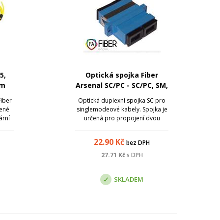
5,
Optická spojka Fiber
1m
Arsenal SC/PC - SC/PC, SM,
duplex
Fiber
Optická duplexní spojka SC pro
vené
singlemodeové kabely. Spojka je
ární
určená pro propojení dvou
né na
konektorů SC s broušením PC.
22.90
Kč
bez DPH
čení
kém
27.71
Kč
s DPH
ání
SKLADEM