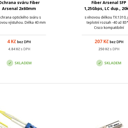
Ochrana sváru Fiber
Fiber Arsenal SFP
Arsenal 2x60mm
1,25Gbps, LC dup., 20
SM, 1310nm, DDM, -4
chrana optického sváru s
s vlnovou délkou TX:1310,
85°C, Cisco
ovou výstuhou. Délka 40 mm
teplotní rozsah -40 až 85
Cisco kompatibilní
4
Kč
207
Kč
bez DPH
bez DPH
4.84
Kč
s DPH
250
Kč
s DPH
SKLADEM
SKLADEM