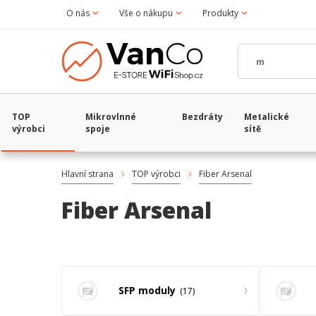
O nás
Vše o nákupu
Produkty
TOP
Mikrovlnné
Bezdráty
Metalické
výrobci
spoje
sítě
Hlavní strana
TOP výrobci
Fiber Arsenal
Fiber Arsenal
SFP moduly
17