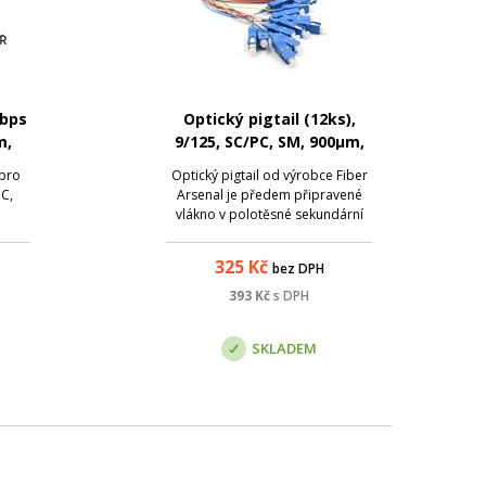
Gbps
Optický pigtail (12ks),
m,
9/125, SC/PC, SM, 900µm,
0 -
barevné, 2m
 pro
Optický pigtail od výrobce Fiber
°C,
Arsenal je předem připravené
vlákno v polotěsné sekundární
ochraně (900 µm), zakončené na
jedné straně optickým
325
Kč
bez DPH
konektorem. Slouží k ukončení
optického kabelu v optickém
393
Kč
s DPH
rozvaděči, kde lze spojování
jednotlivých vláken ...
SKLADEM