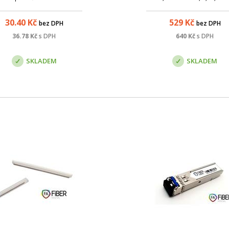
aně (900 µm), zakončené na
Ceragon kompatibilní
jedné straně optickým
30.40
Kč
529
Kč
bez DPH
bez DPH
ektorem. Slouží k ukončení
tického kabelu v optickém
36.78
Kč
s DPH
640
Kč
s DPH
zvaděči, kde lze spojování
jednotlivých vláken ...
SKLADEM
SKLADEM