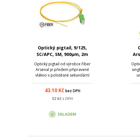
Optický pigtail, 9/125,
O
SC/APC, SM, 900µm, 2m
Ars
Optický pigtail od výrobce Fiber
Opti
Arsenal je předem připravené
sing
vlákno v polotěsné sekundární
u
ochraně (900 µm), zakončené na
kon
jedné straně optickým
43.10
Kč
bez DPH
konektorem. Slouží k ukončení
optického kabelu v optickém
52
Kč
s DPH
rozvaděči, kde lze spojování
jednotlivých vláken ...
SKLADEM