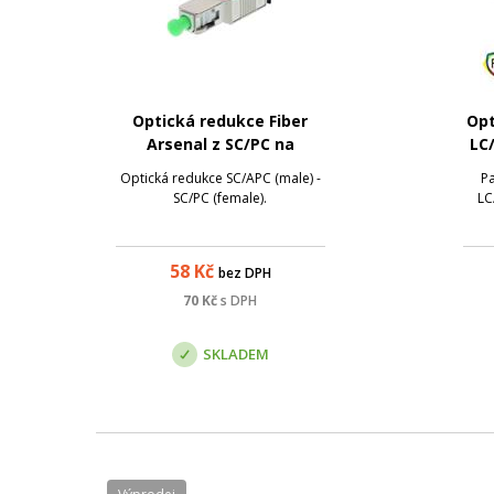
Optická redukce Fiber
Opt
Arsenal z SC/PC na
LC
SC/APC, SM, simplex
Optická redukce SC/APC (male) -
Pa
SC/PC (female).
LC
58
Kč
bez DPH
70
Kč
s DPH
SKLADEM