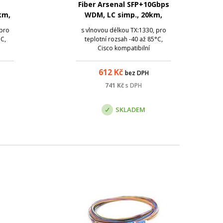
Fiber Arsenal SFP+10Gbps
km,
WDM, LC simp., 20km,
0 -
1330/1270nm, DDM, -40 -
 pro
s vlnovou délkou TX:1330, pro
85°C, Cisco
°C,
teplotní rozsah -40 až 85°C,
Cisco kompatibilní
612
Kč
bez DPH
741
Kč
s DPH
SKLADEM