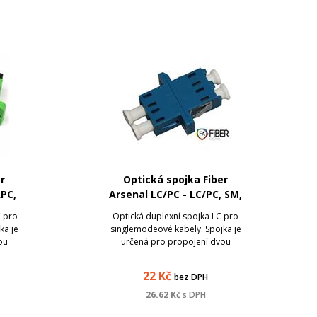
r
Optická spojka Fiber
APC,
Arsenal LC/PC - LC/PC, SM,
duplex
C pro
Optická duplexní spojka LC pro
ka je
singlemodeové kabely. Spojka je
ou
určená pro propojení dvou
APC.
konektorů LC s broušením PC.
22
Kč
bez DPH
26.62
Kč
s DPH