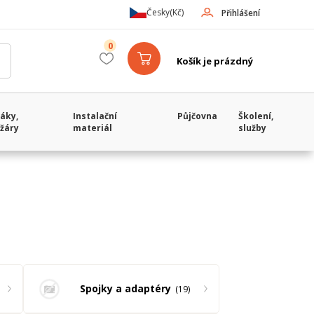
Česky
(Kč)
Přihlášení
0
Košík je prázdný
áky,
Instalační
Půjčovna
Školení,
žáry
materiál
služby
Spojky a adaptéry
19