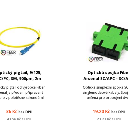
ptický pigtail, 9/125,
Optická spojka Fibe
C/PC, SM, 900µm, 2m
Arsenal SC/APC - SC/
SM, duplex
cký pigtail od výrobce Fiber
Optická simplexní spojka S
enal je předem připravené
singlemodeové kabely. Spoj
kno v polotěsné sekundární
určená pro propojení dv
aně (900 µm), zakončené na
konektorů SC s broušením 
jedné straně optickým
36
Kč
19.20
Kč
bez DPH
bez DPH
ektorem. Slouží k ukončení
tického kabelu v optickém
43.56
Kč
s DPH
23.23
Kč
s DPH
zvaděči, kde lze spojování