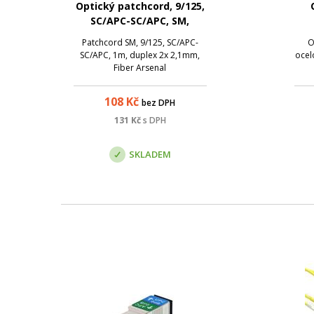
Optický patchcord, 9/125,
SC/APC-SC/APC, SM,
duplex, 1m
Patchcord SM, 9/125, SC/APC-
O
SC/APC, 1m, duplex 2x 2,1mm,
ocel
Fiber Arsenal
108
Kč
bez DPH
131
Kč
s DPH
SKLADEM