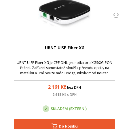
UBNT UISP Fiber XG
UBNT UISP Fiber XG je CPE ONU jednotka pro XGS/XG-PON
řešení. Zařízení samostatně slouží k převodu optiky na
metaliku a umí pouze mód Bridge, nikoliv mód Router.
2 161
Kč
bez DPH
2 615
Kč
s DPH
SKLADEM (EXTERNÍ)
Do košíku