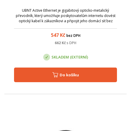
UBNT Active Ethernet je gigabitový opticko-metalický
převodník, který umožňuje poskytovatelům internetu dovést
optický kabel k zákazníkovi a připojit jeho domácí síť bez
potřeby zařízení se SFP slotem.
547
Kč
bez DPH
662
Kč
s DPH
SKLADEM (EXTERNÍ)
Do košíku