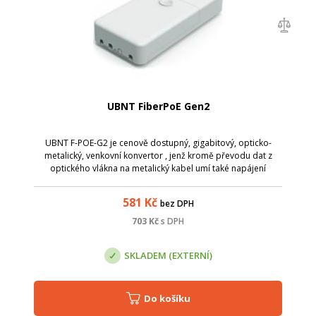
UBNT FiberPoE Gen2
UBNT F-POE-G2 je cenově dostupný, gigabitový, opticko-
metalický, venkovní konvertor , jenž kromě převodu dat z
optického vlákna na metalický kabel umí také napájení
pomocí PoE. Oproti první generaci zvládne odolat větší
většímu rozsahu teplot.
581
Kč
bez DPH
703
Kč
s DPH
SKLADEM (EXTERNÍ)
Do košíku