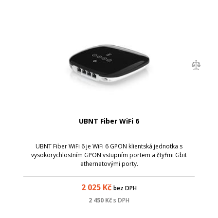
UBNT Fiber WiFi 6
UBNT Fiber WiFi 6 je WiFi 6 GPON klientská jednotka s
vysokorychlostním GPON vstupním portem a čtyřmi Gbit
ethernetovými porty.
2 025
Kč
bez DPH
2 450
Kč
s DPH