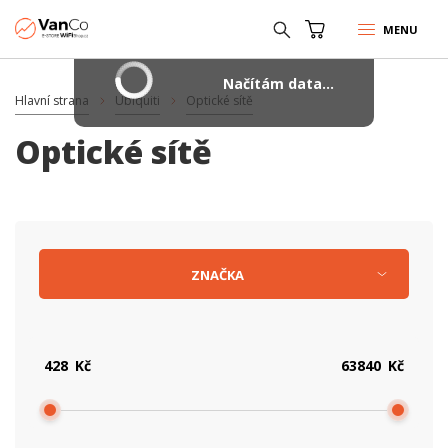
MENU
Načítám data...
Hlavní strana
Ubiquiti
Optické sítě
Optické sítě
ZNAČKA
Kč
Kč