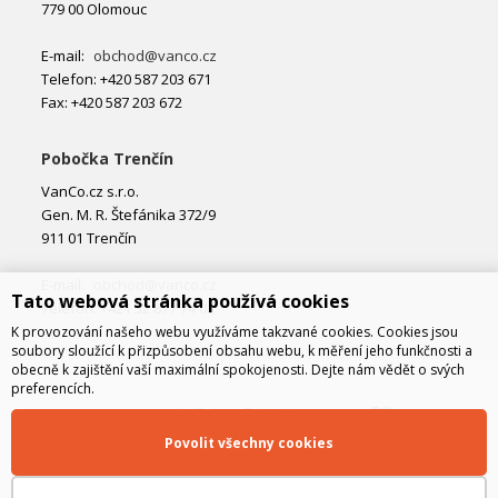
779 00 Olomouc
E-mail:
obchod@vanco.cz
Telefon: +420 587 203 671
Fax: +420 587 203 672
Pobočka Trenčín
VanCo.cz s.r.o.
Gen. M. R. Štefánika 372/9
911 01 Trenčín
E-mail:
obchod@vanco.cz
Tato webová stránka používá cookies
Telefon: +421 32 877 74 02
K provozování našeho webu využíváme takzvané cookies. Cookies jsou
soubory sloužící k přizpůsobení obsahu webu, k měření jeho funkčnosti a
obecně k zajištění vaší maximální spokojenosti. Dejte nám vědět o svých
preferencích.
Povolit všechny cookies