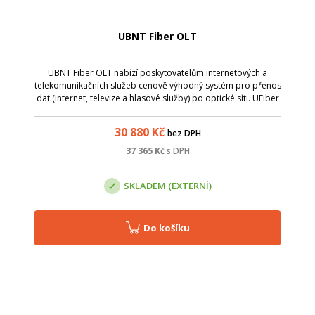
UBNT Fiber OLT
UBNT Fiber OLT nabízí poskytovatelům internetových a
telekomunikačních služeb cenově výhodný systém pro přenos
dat (internet, televize a hlasové služby) po optické síti. UFiber
OLT umožňuje až 1024 současně připojených klientů.
30 880
Kč
bez DPH
37 365
Kč
s DPH
SKLADEM (EXTERNÍ)
Do košíku