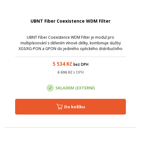
UBNT Fiber Coexistence WDM Filter
UBNT Fiber Coexistence WDM Filter je modul pro
multiplexování s dělením vlnové délky, kombinuje služby
XGS/XG-PON a GPON do jediného optického distribučního
systému.
5 534
Kč
bez DPH
6 696
Kč
s DPH
SKLADEM (EXTERNÍ)
Do košíku