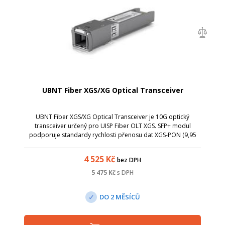
UBNT Fiber XGS/XG Optical Transceiver
UBNT Fiber XGS/XG Optical Transceiver je 10G optický
transceiver určený pro UISP Fiber OLT XGS. SFP+ modul
podporuje standardy rychlosti přenosu dat XGS-PON (9,95
Gb/s uplink, 9,95 Gb/s downlink) a XG-PON (2,44 Gb/s uplink,
9,95 Gb/s downlink).
4 525
Kč
bez DPH
5 475
Kč
s DPH
DO 2 MĚSÍCŮ