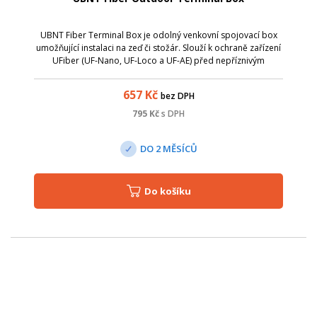
UBNT Fiber Terminal Box je odolný venkovní spojovací box
umožňující instalaci na zeď či stožár. Slouží k ochraně zařízení
UFiber (UF-Nano, UF-Loco a UF-AE) před nepříznivým
počasím, takže mohou zůstat funkční za všech podmínek.
657
Kč
bez DPH
795
Kč
s DPH
DO 2 MĚSÍCŮ
Do košíku