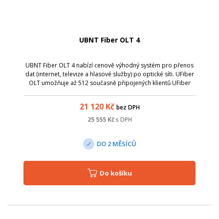
UBNT Fiber OLT 4
UBNT Fiber OLT 4 nabízí cenově výhodný systém pro přenos
dat (internet, televize a hlasové služby) po optické síti. UFiber
OLT umožňuje až 512 současně připojených klientů UFiber
Nano G do vzdálenosti 20 km (128 klientů na jeden GPON
port).
21 120
Kč
bez DPH
25 555
Kč
s DPH
DO 2 MĚSÍCŮ
Do košíku