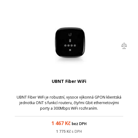
UBNT Fiber WiFi
UBNT Fiber WiFi je robustní, vysoce výkonná GPON klientská
jednotka ONT s funkcí routeru, čtyřmi Gbit ethernetovými
porty a 300Mbps WiFi rozhraním.
1 467
Kč
bez DPH
1 775
Kč
s DPH