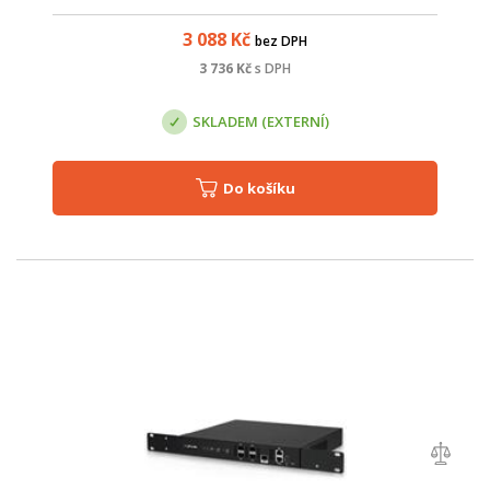
nikoliv mód Router.
3 088
Kč
bez DPH
3 736
Kč
s DPH
SKLADEM (EXTERNÍ)
Do košíku