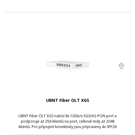
UBNT Fiber OLT XGS
UBNT Fiber OLT XGS nabízí 8x 10Gb/s XGS/XG-PON port a
podporuje až 256 klientů na port, celkově tedy až 2048
klientů. Pro připojení konektivity jsou připraveny 4x SFP28
porty s rychlostí až 25Gb/s.