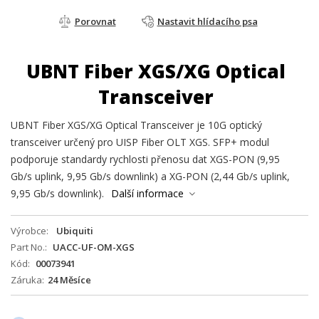
Porovnat
Nastavit hlídacího psa
UBNT Fiber XGS/XG Optical
Transceiver
UBNT Fiber XGS/XG Optical Transceiver je 10G optický
transceiver určený pro UISP Fiber OLT XGS. SFP+ modul
podporuje standardy rychlosti přenosu dat XGS-PON (9,95
Gb/s uplink, 9,95 Gb/s downlink) a XG-PON (2,44 Gb/s uplink,
9,95 Gb/s downlink).
Další informace
Výrobce
Ubiquiti
Part No.
UACC-UF-OM-XGS
Kód
00073941
Záruka
24 Měsíce