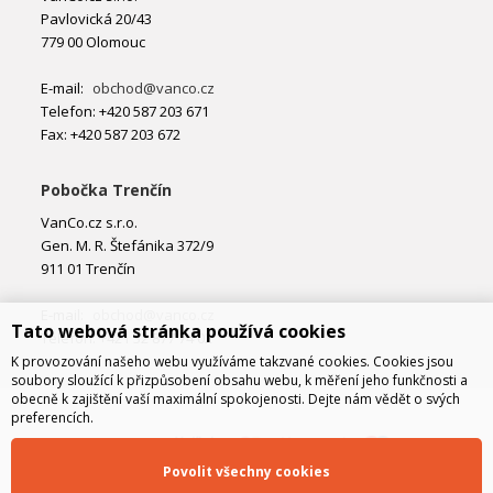
Pavlovická 20/43
779 00 Olomouc
E-mail:
obchod@vanco.cz
Telefon: +420 587 203 671
Fax: +420 587 203 672
Pobočka Trenčín
VanCo.cz s.r.o.
Gen. M. R. Štefánika 372/9
911 01 Trenčín
E-mail:
obchod@vanco.cz
Tato webová stránka používá cookies
Telefon: +421 32 877 74 02
K provozování našeho webu využíváme takzvané cookies. Cookies jsou
soubory sloužící k přizpůsobení obsahu webu, k měření jeho funkčnosti a
obecně k zajištění vaší maximální spokojenosti. Dejte nám vědět o svých
preferencích.
Povolit všechny cookies