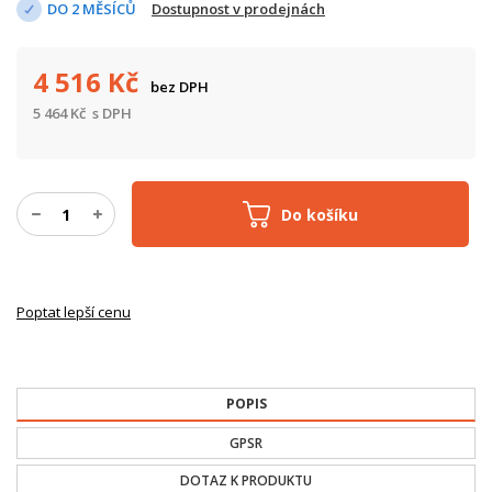
DO 2 MĚSÍCŮ
Dostupnost v prodejnách
4 516
Kč
bez DPH
5 464
Kč
s DPH
Do košíku
Poptat lepší cenu
POPIS
GPSR
DOTAZ K PRODUKTU