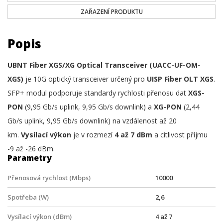
ZAŘAZENÍ PRODUKTU
Popis
UBNT Fiber XGS/XG Optical Transceiver (UACC-UF-OM-
XGS)
je
10G optický transceiver určený pro
UISP Fiber OLT XGS
.
SFP+ modul podporuje standardy rychlosti přenosu dat
XGS-
PON
(9,95 Gb/s uplink, 9,95 Gb/s downlink) a
XG-PON
(2,44
Gb/s uplink, 9,95 Gb/s downlink) na vzdálenost až 20
km.
Vysílací výkon
je v rozmezí
4 až 7 dBm
a citlivost příjmu
-9 až -26 dBm.
Parametry
Přenosová rychlost (Mbps)
10000
Spotřeba (W)
2,6
Vysílací výkon (dBm)
4 až 7