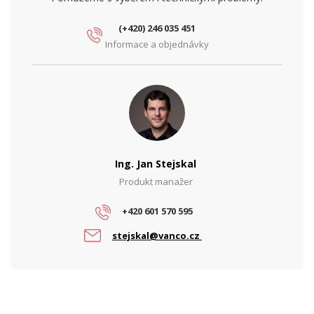
Vlnová délka TX (nm)
1270
(+420) 246 035 451
Informace a objednávky
Ing. Jan Stejskal
Produkt manažer
+420 601 570 595
stejskal@vanco.cz