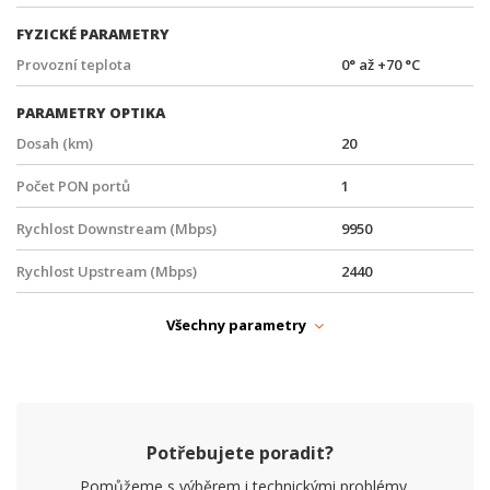
FYZICKÉ PARAMETRY
Provozní teplota
0° až +70 °C
PARAMETRY OPTIKA
Dosah (km)
20
Počet PON portů
1
Rychlost Downstream (Mbps)
9950
Rychlost Upstream (Mbps)
2440
Simplex / Duplex
Simplex
Všechny parametry
Typ broušení
APC
Typ opt. konektoru
SC
Typ vlákna
Singlemode
Potřebujete poradit?
Vlnová délka RX (nm)
1577
Pomůžeme s výběrem i technickými problémy.