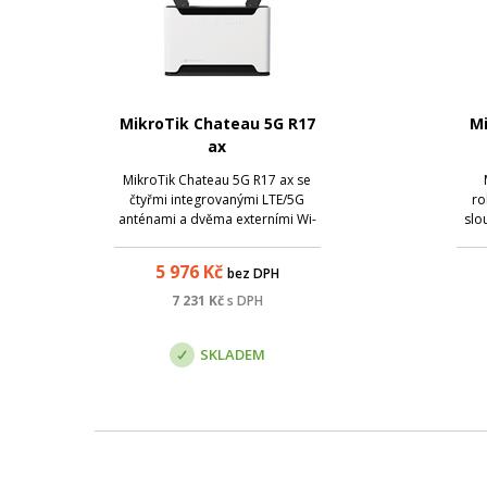
MikroTik Chateau 5G R17
M
ax
MikroTik Chateau 5G R17 ax se
čtyřmi integrovanými LTE/5G
ro
anténami a dvěma externími Wi-
slo
Fi 6 anténami nabízí také 4x GEth
porty, 1x 2.5GEth port a 1x USB
pod
5 976
Kč
bez DPH
port. Disponuje modulačními
(dow
rychlostmi 574Mbps (2.4 GHz) a
7 231
Kč
s DPH
1201Mbps (5 GHz).
SKLADEM