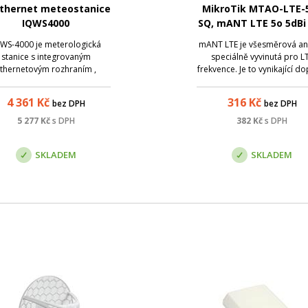
Ethernet meteostanice
MikroTik MTAO-LTE-
IQWS4000
SQ, mANT LTE 5o 5dBi
anténa, 2x SMA
WS-4000 je meterologická
mANT LTE je všesměrová an
stanice s integrovaným
speciálně vyvinutá pro L
thernetovým rozhraním ,
frekvence. Je to vynikající d
vlastním WEB serverem .
k MikroTik LTE zařízení jak
zhraní pro M2M komunikaci
LTE nebo LtAP series. Antén
4 361
Kč
316
Kč
bez DPH
bez DPH
ízí SNMP , UDP a HTTP GET
ziskem 5 dBi vylepší Vaše 
rotokol. Je unikátní svým
připojení v místech se sla
5 277
Kč
s DPH
382
Kč
s DPH
mpaktním a čistým řešením
signálem, čímž může dojít
lastní TCPIP stack), vysokou
navýše...
SKLADEM
SKLADEM
přeností s...