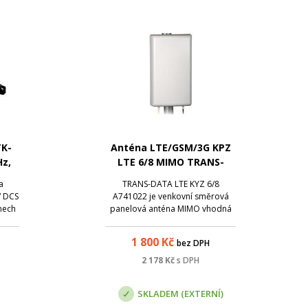
TK-
Anténa LTE/GSM/3G KPZ
Hz,
LTE 6/8 MIMO TRANS-
DATA
a
TRANS-DATA LTE KYZ 6/8
/ DCS
A741022 je venkovní směrová
mech
panelová anténa MIMO vhodná
170
pro použití s LTE/GSM/3G
my s
modemy vybavenými dvěma
1 800
Kč
bez DPH
álu,
anténními konektory. MIMO
v
(Multiple Input, Multiple Output) -
2 178
Kč
s DPH
í s
Technické řešení zvyšuje šířku
pásma bezdrátového přenosu s
SKLADEM (EXTERNÍ)
vy...