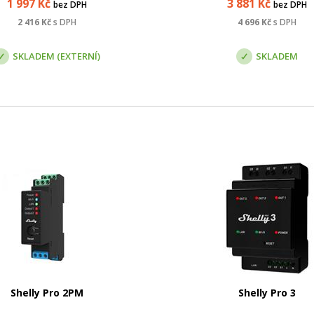
1 997
Kč
3 881
Kč
bez DPH
bez DPH
her MR200 umožňuje sdílet
Integruje ty nejmodernější s
LTE síť s více bezdrátovými
technologie pro poskytnu
2 416
Kč
s DPH
4 696
Kč
s DPH
zařízeními, takže můžete
flexibilních režimů přístup
sledovat HD
sítě a šp...
SKLADEM (EXTERNÍ)
SKLADEM
Shelly Pro 2PM
Shelly Pro 3