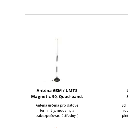
Anténa GSM / UMTS
Magnetic 90, Quad-band,
9 dBi, SMA
rou
Anténa určená pro datové
Sdíl
1x 
terminály, modemy a
ro
zabezpečovací ústředny (
pln
Jablotron, ….); Frekvenční rozsah
LT
900/1800/1900/2100 MHz;
stah