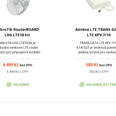
ikroTik RouterBOARD
Anténa LTE TRANS-D
LHG LTE18 kit
LTE KPV 7/10
MikroTik LHG LTE18 kit je
TRANS-DATA LTE KPV 7/
bustní venkovní LTE router
A741021 je směrová pane
užící pro připojení k mobilní
anténa určená pro venko
datové síti. LHG LTE18 kit
nebo vnitřní použití, určen
poruje rychlost až 1,2 Gbps
LTE/GSM/3G modemy, G
4 499
Kč
580
Kč
bez DPH
bez DPH
nload) / 150 Mbps (upload)
repeatery ( A6765 , A6775
díky využití LTE modemu
A6785 ) a 3G opakovače 
5 444
Kč
s DPH
702
Kč
s DPH
kategorie 18.
A67105 ). V závislosti na p
zisk se pohybuje od 7 dBi an
SKLADEM
SKLADEM (EXTERN