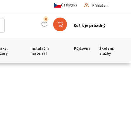
Česky
(Kč)
Přihlášení
0
Košík je prázdný
áky,
Instalační
Půjčovna
Školení,
žáry
materiál
služby