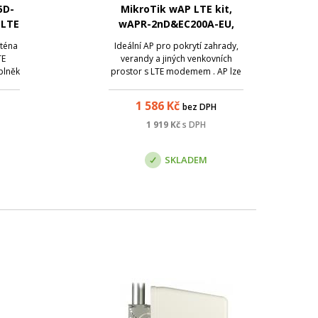
5D-
MikroTik wAP LTE kit,
 LTE
wAPR-2nD&EC200A-EU,
verze 2024
téna
Ideální AP pro pokrytí zahrady,
TE
verandy a jiných venkovních
oplněk
prostor s LTE modemem . AP lze
o wAP
velmi jednoduše připevnit na
a se
stěnu a zajistit tak přístup k
1 586
Kč
bez DPH
LTE
internetu na libovolném místě.
bým
Velkou předností je voděodolný
1 919
Kč
s DPH
 k
kryt a integrovaná všesměrová
anténa. Z...
SKLADEM