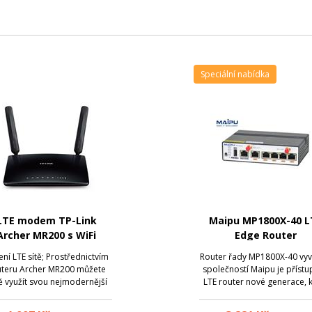
Speciální nabídka
LTE modem TP-Link
Maipu MP1800X-40 L
Archer MR200 s WiFi
Edge Router
terem, AC750, 3x LAN,
ení LTE sítě; Prostřednictvím
Router řady MP1800X-40 vyv
WAN, 1x slot SIM, 2,4 +
uteru Archer MR200 můžete
společností Maipu je příst
5 GHz
ě využít svou nejmodernější
LTE router nové generace, k
E síť a dosáhnout rychlosti
lze využít zejména pro
ování až 150 MBit/s . Router
podnikové a enterprise slu