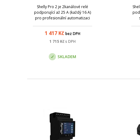
Shelly Pro 2 je 2kanálové relé
Shel
podporující až 25 A (každý 16 A)
podp
pro profesionální automatizaci
světel a spotřebičů v obytných
prof
nebo komerčních aplikacích. Je
a 
1 417
Kč
bez DPH
vybaven bezpotenciálovými
výstupy (suché kontakty).
Kone
1 715
Kč
s DPH
SKLADEM