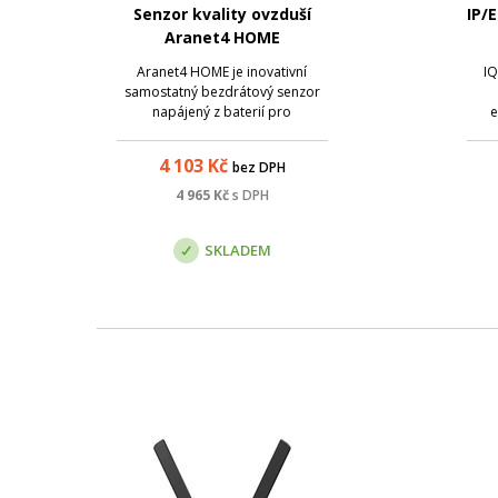
Senzor kvality ovzduší
IP/
Aranet4 HOME
Aranet4 HOME je inovativní
IQ
samostatný bezdrátový senzor
napájený z baterií pro
e
monitorování CO2, teploty,
relativní vlhkosti a
Ro
4 103
Kč
bez DPH
atmosférického tlaku doma. Díky
nab
podpoře Bluetooth je možné
p
4 965
Kč
s DPH
vyčítat grafy a statistiky.
ko
(v
SKLADEM