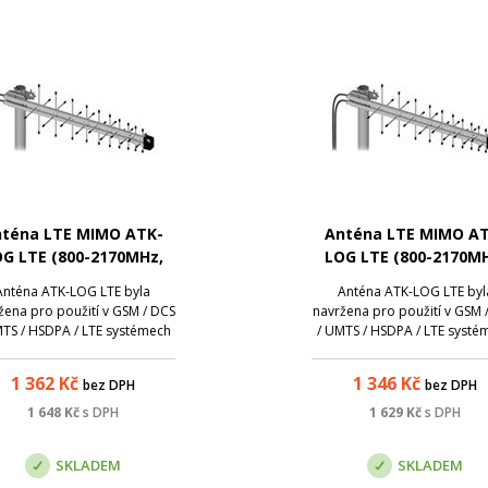
téna LTE MIMO ATK-
Anténa LTE MIMO A
G LTE (800-2170MHz,
LOG LTE (800-2170M
10m kabel, FME)
10m kabel, SMA)
Anténa ATK-LOG LTE byla
Anténa ATK-LOG LTE byl
žena pro použití v GSM / DCS
navržena pro použití v GSM 
MTS / HSDPA / LTE systémech
/ UMTS / HSDPA / LTE systé
acujících v pásmu 800-2170
pracujících v pásmu 800-2
. Efektivní řeší problémy s
MHz. Efektivní řeší problé
1 362
Kč
1 346
Kč
bez DPH
bez DPH
ostatečnou úrovní signálu,
nedostatečnou úrovní sign
který se často vyskytuje v
který se často vyskytuje 
1 648
Kč
s DPH
1 629
Kč
s DPH
ípadě modemů / zařízení s
případě modemů / zařízen
vestavěnými anténam...
vestavěnými anténam...
SKLADEM
SKLADEM