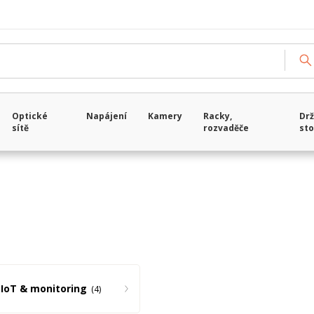
Načítám data...
Optické
Napájení
Kamery
Racky,
Drž
sítě
rozvaděče
sto
IoT & monitoring
4