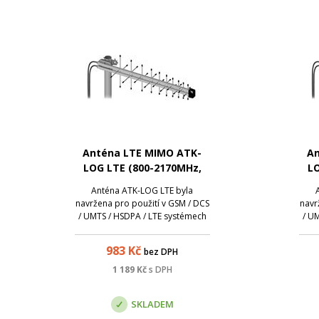
Anténa LTE MIMO ATK-
An
LOG LTE (800-2170MHz,
LO
5m kabel, SMA)
Anténa ATK-LOG LTE byla
navržena pro použití v GSM / DCS
navr
/ UMTS / HSDPA / LTE systémech
/ U
pracujících v pásmu 800-2170
pr
MHz. Efektivní řeší problémy s
MHz
983
Kč
bez DPH
nedostatečnou úrovní signálu,
ned
který se často vyskytuje v
1 189
Kč
s DPH
případě modemů / zařízení s
př
vestavěnými anténam...
SKLADEM