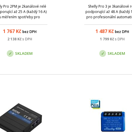
ly Pro 2PM je 2kanálové relé
Shelly Pro 3 je 3kanálové r
orující až 25 A (každý 16 A)
podporující až 48 A (každý 
s měřením spotřeby pro
pro profesionální automati
esionální automatizaci světel
světel a spotřebičů v obyt
spotřebičů v obytných nebo
nebo komerčních aplikacích
1 767
Kč
1 487
Kč
bez DPH
bez DPH
komerčních aplikacích.
vybaven bezpotenciálový
ktivita je řešena pomocí Wi-
výstupy (suché kontakty)
2 138
Kč
s DPH
1 799
Kč
s DPH
Fi (2.4GHz), LAN (RJ45) a
Bluetooth..
SKLADEM
SKLADEM