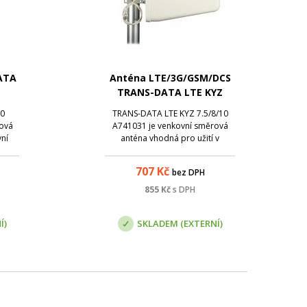
ATA
Anténa LTE/3G/GSM/DCS
TRANS-DATA LTE KYZ
7.5/8/10 + konektor N(f)
10
TRANS-DATA LTE KYZ 7.5/8/10
lová
A741031 je venkovní směrová
vní
anténa vhodná pro užití v
ý pro
kombinaci s LTE (4G), 3G, DCS,
SM
GSM modemy a mobilními
707
Kč
bez DPH
 ,
telefony, stejně tak v kombinaci s
(
GSM (A6765, A6775, A6785) a 3G
855
Kč
s DPH
ásmu,
(A67105). Anténa má zisk od 7.5
tén...
do 10 dBi (v závis...
Í)
SKLADEM (EXTERNÍ)