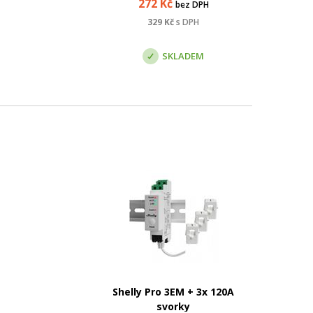
272
Kč
bez DPH
íťové
základě jejich blízkosti.
tí
Podporuje formáty telemetrie
329
Kč
s DPH
u do
iBeacon, Eddystone a MikroTik.
SKLADEM
Shelly Pro 3EM + 3x 120A
svorky