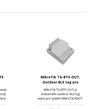
TE
MikroTik TG-BT5-OUT,
Outdoor BLE tag pro
KNOT
inutý
MikroTik TG-BT5-OUT je
upový
industriální outdoor BLE tag
terý
nejen pro systém MikroTik KNOT.
Tato malá zařízení můžete použít
žby.
pro sledování různých objektů na