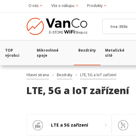
O nás
Vše o nákupu
Produkty
TOP
Mikrovlnné
Bezdráty
Metalické
výrobci
spoje
sítě
Hlavní strana
Bezdráty
LTE, 5G a IoT zařízení
LTE, 5G a IoT zařízení
LTE a 5G zařízení